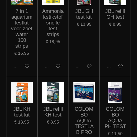
7 in 1
Ammonia
JBL GH
JBL refill
aquarium
kstikstof
test kit
GH test
testkit
snelle
€ 13,95
€ 8,95
voor zoet
test
water
strips
100
€ 18,95
strips
€ 16,95
In winkelwagen
In winkelwagen
In winkelwagen
In winkelwagen
JBL KH
JBL refill
COLOM
COLOM
test kit
KH test
BO
BO
AQUA
AQUA
€ 13,95
€ 8,95
TESTLA
PH TEST
B PRO
€ 11,50