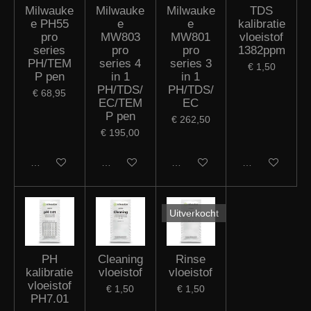
Milwauke
Milwauke
Milwauke
TDS
e PH55
e
e
kalibratie
pro
MW803
MW801
vloeistof
series
pro
pro
1382ppm
PH/TEM
series 4
series 3
€ 1,50
P pen
in 1
in 1
PH/TDS/
PH/TDS/
€ 68,95
EC/TEM
EC
P pen
€ 262,50
€ 195,00
Houd mij op de hoogte
Houd mij op de hoogte
Houd mij op de hoogte
In winkelwagen
Uitverkocht
PH
Cleaning
Rinse
kalibratie
vloeistof
vloeistof
vloeistof
€ 1,50
€ 1,50
PH7.01