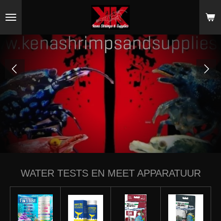
Ga
direct
naar
de
hoofdinhoud
WATER TESTS EN MEET APPARATUUR