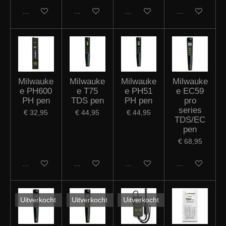
In winkelwagen
In winkelwagen
In winkelwagen
In winkelwagen
Milwauke
Milwauke
Milwauke
Milwauke
e PH600
e T75
e PH51
e EC59
PH pen
TDS pen
PH pen
pro
series
€ 32,95
€ 44,95
€ 44,95
TDS/EC
pen
€ 68,95
In winkelwagen
In winkelwagen
In winkelwagen
In winkelwagen
Uitverkocht
Uitverkocht
Uitverkocht