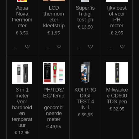
Aqua
LCD
Superfis
Ijkvloest
Nova
thermom
h digi
of voor
thermom
eter
test ph
PH
eter
kleefstrip
meter
€ 13,50
€ 3,50
€ 1,95
€ 2,95
In winkelwagen
In winkelwagen
In winkelwagen
In winkelwagen
3 in 1
PH/TDS/
KOI PRO
Milwauke
meter
EC/Temp
DIGI
e CD600
voor
.
TEST 4
TDS pen
hardheid
gecombi
IN 1
€ 32,95
en
neerde
€ 59,95
temperat
meter
uur
€ 49,95
€ 12,95