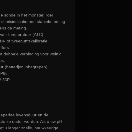
e sonde in het monster, roer
biliteitsindicatie een stabiele meting
ens de meting.
voor temperatuur (ATC).
n- of tweepuntskalibratie.
ffers.
t dubbele verbinding voor weinig
es.
r (batterijen inbegrepen).
IP65.
Mi56P.
eperkte levensduur en de
ate ze ouder worden. Als u uw pH-
gt u langer snelle, nauwkeurige