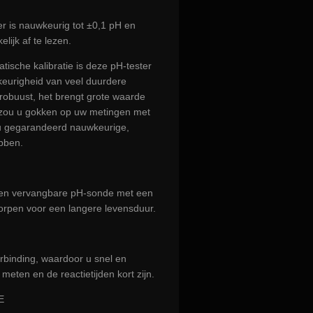
r is nauwkeurig tot ±0,1 pH en
lijk af te lezen.
ische kalibratie is deze pH-tester
keurigheid van veel duurdere
robuust, het brengt grote waarde
 zou u gokken op uw metingen met
u gegarandeerd nauwkeurige,
ebben.
een vervangbare pH-sonde met een
worpen voor een langere levensduur.
rbinding, waardoor u snel en
eten en de reactietijden kort zijn.
E