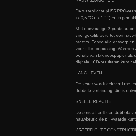
NAUWKEURIGHEID
De waterdichte pH55 PRO-teste
+/-0,5 °C (+/-1 °F) en is gemakke
Met eenvoudige 2-punts automat
snel gekalibreerd tot een nauw
meters. Eenvoudig ontwerp en 
voor elke toepassing. Waarom
behulp van lakmoespapier als 
digitale LCD-resultaten kunt h
LANG LEVEN
De tester wordt geleverd met 
dubbele verbinding, die is ont
SNELLE REACTIE
De sonde heeft een dubbele ve
nauwkeurig de pH-waarde kunt m
WATERDICHTE CONSTRUCTI