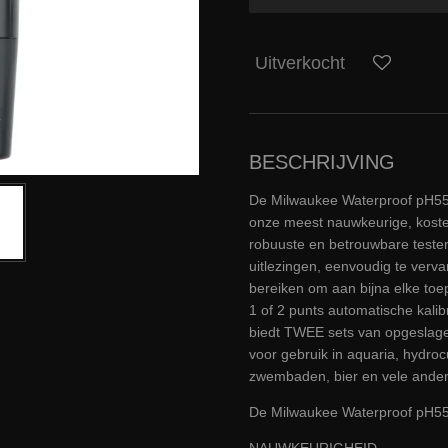
Uitverkocht
BESCHRIJVING
De Milwaukee Waterproof pH55
onze meest nauwkeurige, koste
robuuste en betrouwbare tester
uitlezingen, eenvoudig te verv
bereiken om aan bijna elke to
1 of 2 punts automatische kalib
biedt TWEE sets van opgeslagen
voor gebruik in aquaria, hydroc
zwembaden, bier en vele ander
De Milwaukee Waterproof pH55 