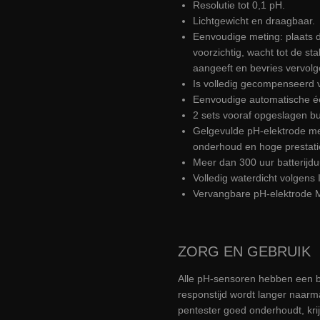
Resolutie tot 0,1 pH.
Lichtgewicht en draagbaar.
Eenvoudige meting: plaats d
voorzichtig, wacht tot de sta
aangeeft en bevries vervolg
Is volledig gecompenseerd 
Eenvoudige automatische éé
2 sets vooraf opgeslagen bu
Gelgevulde pH-elektrode me
onderhoud en hoge prestati
Meer dan 300 uur batterijduu
Volledig waterdicht volgens 
Vervangbare pH-elektrode 
ZORG EN GEBRUIK
Alle pH-sensoren hebben een b
responstijd wordt langer naarm
pentester goed onderhoudt, krij