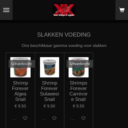
Ga
direct
naar
de
hoofdinhoud
SLAKKEN VOEDING
Ons beschikbaar gamma voeding voor slakken
Uitverkocht
Uitverkocht
Shrimp
Shrimp
Shrimps
Forever
Forever
Forever
Algea
Sulawesi
Carnivor
Snail
Snail
e Snail
€ 9,50
€ 9,50
€ 9,50
Houd mij op de hoogte
In winkelwagen
Houd mij op de hoogte