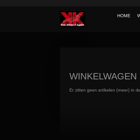
Ga
direct
HOME
naar
de
hoofdinhoud
WINKELWAGEN
Er zitten geen artikelen (meer) in 