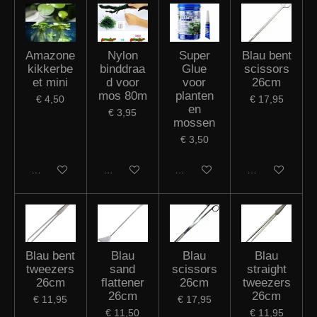
Amazone
Nylon
Super
Blau bent
kikkerbe
binddraa
Glue
scissors
et mini
d voor
voor
26cm
mos 80m
planten
€ 4,50
€ 17,95
en
€ 3,95
mossen
€ 3,50
In winkelwagen
In winkelwagen
In winkelwagen
In winkelwagen
Blau bent
Blau
Blau
Blau
tweezers
sand
scissors
straight
26cm
flattener
26cm
tweezers
26cm
26cm
€ 11,95
€ 17,95
€ 11,50
€ 11,95