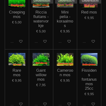
Uitverkocht
Uitverkocht
Uitverkocht
Creeping
Riccia
Mini
Red mos
mos
fluitans -
pelia -
€ 9,95
watervor
koraalmo
€ 5,00
kje
s
€ 5,00
€ 9,95
In winkelwagen
Houd mij op de hoogte
Houd mij op de hoogte
Houd mij op de
Rare
Gaint
Cameroo
Fissiden
mos
willow
n mos
s
mos
fontanus
€ 9,95
€ 9,95
mos
€ 7,95
25cc
€ 9,95
In winkelwagen
In winkelwagen
In winkelwagen
In winkelwagen