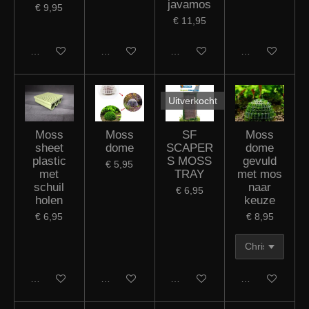
javamos
€ 9,95
€ 11,95
In winkelwagen
In winkelwagen
Houd mij op de hoogte
In winkelwagen
Uitverkocht
Moss
Moss
SF
Moss
sheet
dome
SCAPER
dome
plastic
S MOSS
gevuld
€ 5,95
met
TRAY
met mos
schuil
naar
€ 6,95
holen
keuze
€ 6,95
€ 8,95
In winkelwagen
In winkelwagen
Houd mij op de hoogte
In winkelwagen