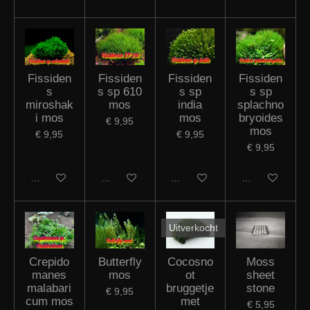
Fissiden
Fissiden
Fissiden
Fissiden
s
s sp 610
s sp
s sp
miroshak
mos
india
splachno
i mos
mos
bryoides
€ 9,95
mos
€ 9,95
€ 9,95
€ 9,95
In winkelwagen
In winkelwagen
In winkelwagen
In winkelwagen
Uitverkocht
Crepido
Butterfly
Cocosno
Moss
manes
mos
ot
sheet
malabari
bruggetje
stone
€ 9,95
cum mos
met
€ 5,95