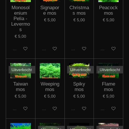
Monosol
Signapor
Christma
Peacock
enium
e mos
s mos
mos
Pelia -
€ 5,00
€ 5,00
€ 5,00
Levermo
s
€ 5,00
In winkelwagen
In winkelwagen
Houd mij op de hoogte
In winkelwagen
Uitverkocht
Uitverkocht
Uitverkocht
Taiwan
Weeping
Spiky
Flame
mos
mos
mos
mos
€ 5,00
€ 5,00
€ 5,00
€ 5,00
Houd mij op de hoogte
In winkelwagen
Houd mij op de hoogte
Houd mij op de