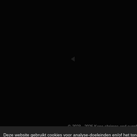
© 2023 - 2026 Kena shrimps and suppl
Deze website gebruikt cookies voor analyse-doeleinden en/of het ton