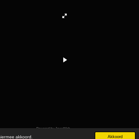
Powered by
JouwWeb
 hiermee akkoord.
Akkoord