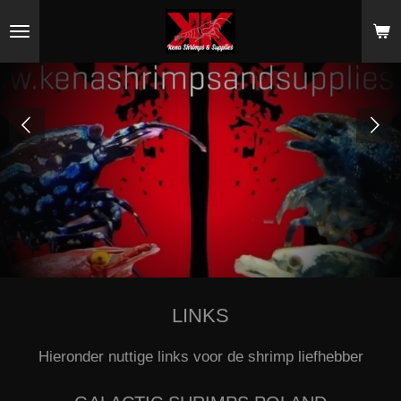
Ga
direct
naar
de
hoofdinhoud
LINKS
Hieronder nuttige links voor de shrimp liefhebber