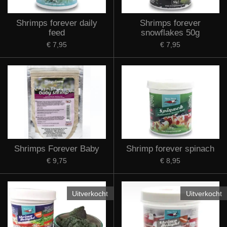
Shrimps forever daily
Shrimps forever
feed
snowflakes 50g
€ 7,95
€ 7,95
Shrimps Forever Baby
Shrimp forever spinach
€ 9,75
€ 8,95
Uitverkocht
Uitverkocht