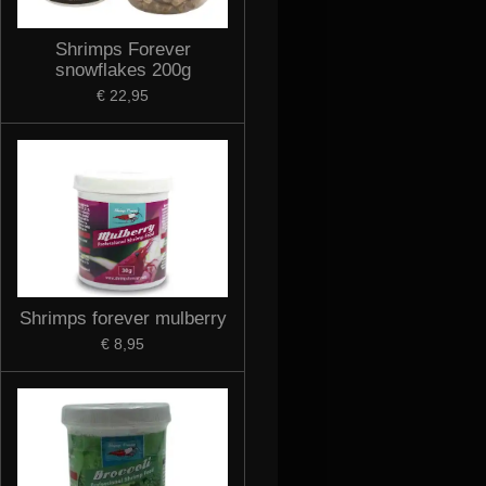
Shrimps Forever
snowflakes 200g
€ 22,95
Shrimps forever mulberry
€ 8,95