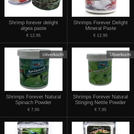
Shrimp forever delight
Shrimps Forever Delight
algea paste
Mineral Paste
€ 12,95
€ 12,95
Uitverkocht
Uitverkocht
Shrimps Forever Natural
Shrimps Forever Natural
Spinach Powder
Stinging Nettle Powder
€ 7,95
€ 7,95