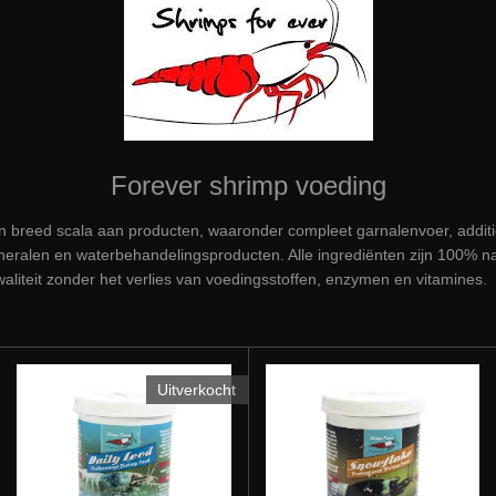
Forever shrimp voeding
n breed scala aan producten, waaronder compleet garnalenvoer, addit
mineralen en waterbehandelingsproducten. Alle ingrediënten zijn 100% na
aliteit zonder het verlies van voedingsstoffen, enzymen en vitamines.
Uitverkocht