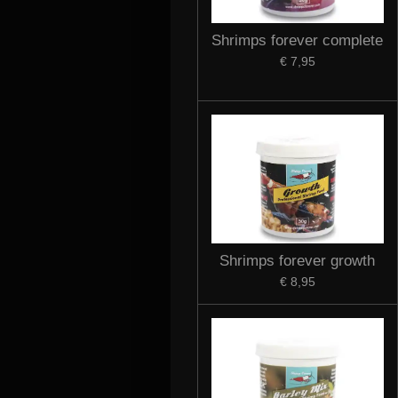
Shrimps forever complete
€ 7,95
Shrimps forever growth
€ 8,95