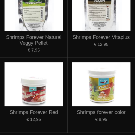
Shrimps Forever Natural
Shrimps Forever Vitaplus
Veggy Pellet
€ 12,95
€ 7,95
Shrimps Forever Red
Shrimps forever color
€ 12,95
€ 8,95