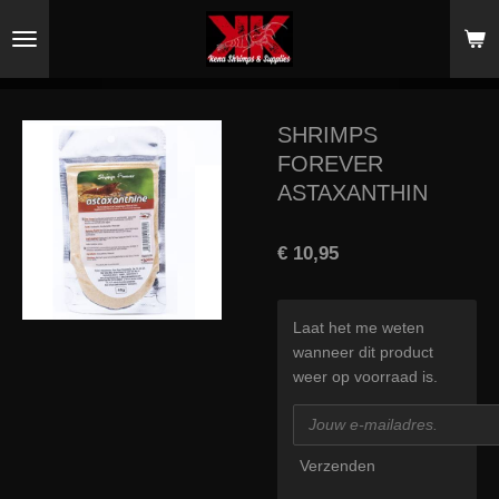
Ga
direct
naar
de
hoofdinhoud
SHRIMPS
FOREVER
ASTAXANTHIN
€ 10,95
Laat het me weten
wanneer dit product
weer op voorraad is.
Verzenden