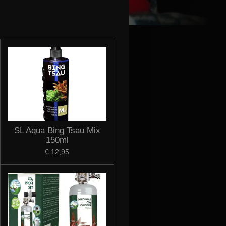
SL Aqua Bing Tsau Mix
150ml
€ 12,95