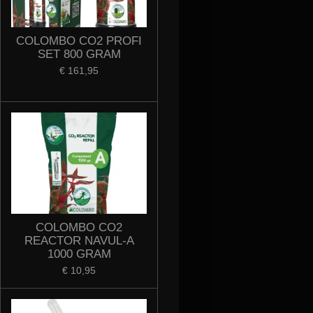
COLOMBO CO2 PROFI
SET 800 GRAM
€ 161,95
COLOMBO CO2
REACTOR NAVUL-A
1000 GRAM
€ 10,95