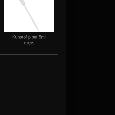
Kunstof pipet 5ml
€ 0,95