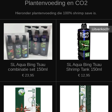
Plantenvoeding en CO2
Hieronder plantenvoeding die 100% shrimp save is.
Uitverkocht
SL Aqua Bing Tsau
SL Aqua Bing Tsau
combinatie set 150ml
Shrimp Tank 150ml
€ 23,95
€ 12,95