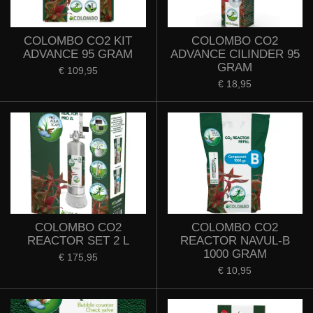
COLOMBO CO2 KIT
COLOMBO CO2
ADVANCE 95 GRAM
ADVANCE CILINDER 95
GRAM
€ 109,95
€ 18,95
COLOMBO CO2
COLOMBO CO2
REACTOR SET 2 L
REACTOR NAVUL-B
1000 GRAM
€ 175,95
€ 10,95