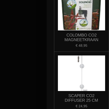
COLOMBO CO2
MAGNEETKRAAN
€ 48,95
SCAPER CO2
DIFFUSER 25 CM
€ 24,95