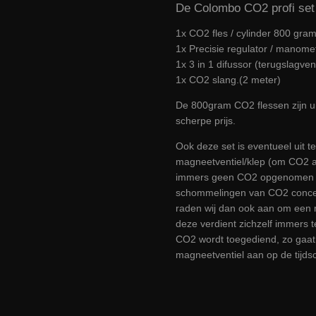
De Colombo CO2 profi set
1x CO2 fles / cylinder 800 gram
1x Precisie regulator / manome
1x 3 in 1 difussor (terugslagvent
1x CO2 slang.(2 meter)
De 800gram CO2 flessen zijn ui
scherpe prijs.
Ook deze set is eventueel uit t
magneetventiel/klep (om CO2 af 
immers geen CO2 opgenomen d
schommelingen van CO2 concent
raden wij dan ook aan om een 
deze verdient zichzelf immers 
CO2 wordt toegediend, zo gaat d
magneetventiel aan op de tijdsc