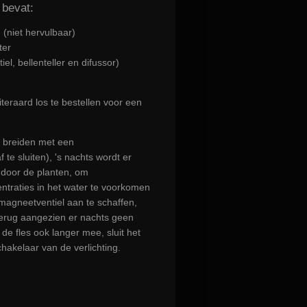
 bevat:
 (niet hervulbaar)
ter
iel, bellenteller en difussor)
teraard los te bestellen voor een
e breiden met een
te sluiten), 's nachts wordt er
oor de planten, om
raties in het water te voorkomen
magneetventiel aan te schaffen,
terug aangezien er nachts geen
e fles ook langer mee, sluit het
hakelaar van de verlichting.