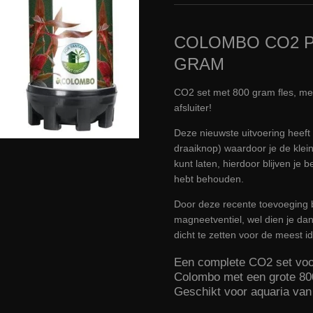
COLOMBO CO2 P
GRAM
CO2 set met 800 gram fles, m
afsluiter!
Deze nieuwste uitvoering heeft
draaiknop) waardoor je de kleine
kunt laten, hierdoor blijven je b
hebt behouden.
Door deze recente toevoeging b
magneetventiel, wel dien je dan
dicht te zetten voor de meest i
Een complete CO2 set voor
Colombo met een grote 80
Geschikt voor aquaria van 