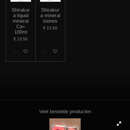
Shirakur
Shirakur
a liquid
a mineral
mineral
stones
Ca+
€ 13,50
100ml
€ 13,50
In winkelwagen
Houd mij op de hoogte
Veel bestelde producten