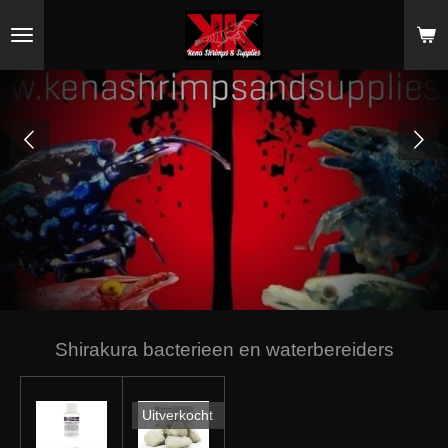
Ga
direct
naar
de
hoofdinhoud
Shirakura bacterieen en waterbereiders
Uitverkocht