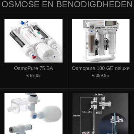
OSMOSE EN BENODIGDHEDEN
OsmoPure 75 BA
Osmopure 100 GE deluxe
€ 69,95
€ 359,95