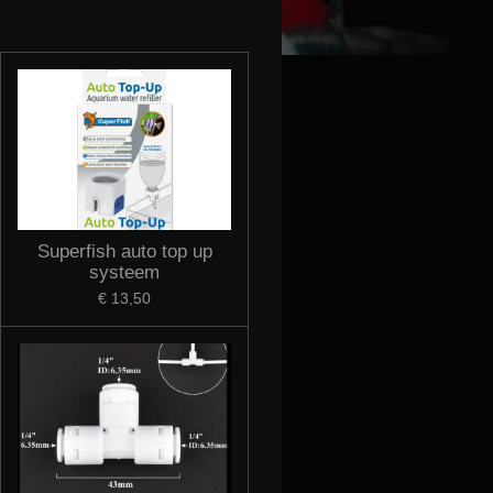
Superfish auto top up
systeem
€ 13,50