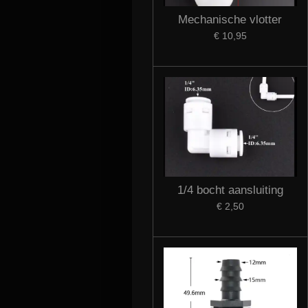
Mechanische vlotter
€ 10,95
1/4 bocht aansluiting
€ 2,50