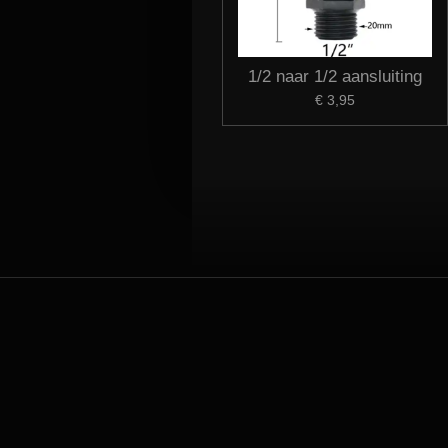
1/2 naar 1/2 aansluiting
€ 3,95