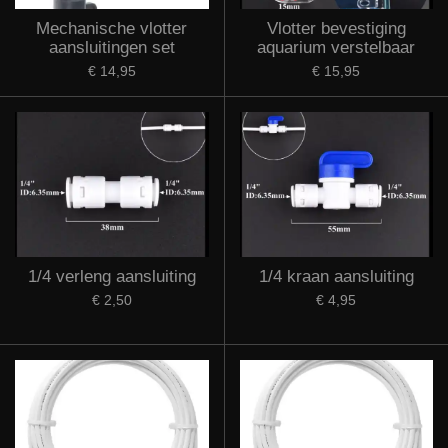
Mechanische vlotter
Vlotter bevestiging
aansluitingen set
aquarium verstelbaar
€ 14,95
€ 15,95
1/4 verleng aansluiting
1/4 kraan aansluiting
€ 2,50
€ 4,95