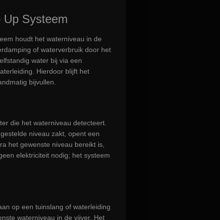
p Up Systeem
teem houdt het waterniveau in de
 verdamping of waterverbruik door het
elfstandig water bij via een
terleiding. Hierdoor blijft het
ndmatig bijvullen.
er die het waterniveau detecteert.
gestelde niveau zakt, opent een
dra het gewenste niveau bereikt is,
 geen elektriciteit nodig; het systeem
aan op een tuinslang of waterleiding
enste waterniveau in de vijver. Het