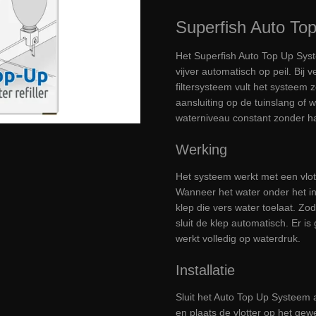
Superfish Auto To
Het Superfish Auto Top Up Sys
vijver automatisch op peil. Bij
filtersysteem vult het systeem z
aansluiting op de tuinslang of wa
waterniveau constant zonder ha
Werking
Het systeem werkt met een vlott
Wanneer het water onder het in
klep die vers water toelaat. Zo
sluit de klep automatisch. Er is
werkt volledig op waterdruk.
Installatie
Sluit het Auto Top Up Systeem 
en plaats de vlotter op het gew