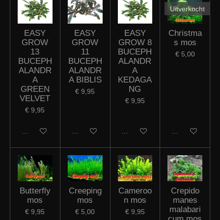
Uitverkocht
EASY
EASY
EASY
Christma
GROW
GROW
GROW 8
s mos
13
11
BUCEPH
€ 5,00
BUCEPH
BUCEPH
ALANDR
ALANDR
ALANDR
A
A
A BIBLIS
KEDAGA
GREEN
NG
€ 9,95
VELVET
€ 9,95
€ 9,95
In winkelwagen
In winkelwagen
In winkelwagen
Houd mij op de
Butterfly
Creeping
Cameroo
Crepido
mos
mos
n mos
manes
malabari
€ 9,95
€ 5,00
€ 9,95
cum mos