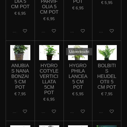
DIA 5
PARVIF
POT
€ 5,95
CM POT
OLIA 5
€ 6,95
CM POT
€ 6,95
€ 6,95
In winkelwagen
Houd mij op de hoogte
In winkelwagen
In winkelwagen
Uitverkocht
ANUBIA
HYDRO
HYGRO
BOLBITI
S NANA
COTYLE
PHILA
S
BONZAI
VERTICI
LANCEA
HEUDEL
5 CM
LLATA
5 CM
OTII 5
POT
5CM
POT
CM POT
POT
€ 7,95
€ 5,95
€ 7,95
€ 6,95
In winkelwagen
In winkelwagen
Houd mij op de hoogte
In winkelwagen