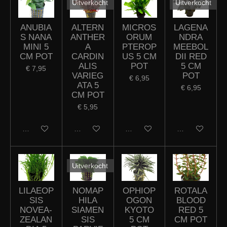
Uitverkocht
Uitverkocht
ANUBIA
ALTERN
MICROS
LAGENA
S NANA
ANTHER
ORUM
NDRA
MINI 5
A
PTEROP
MEEBOL
CM POT
CARDIN
US 5 CM
DII RED
ALIS
POT
5 CM
€ 7,95
VARIEG
POT
€ 6,95
ATA 5
€ 6,95
CM POT
€ 5,95
In winkelwagen
Houd mij op de hoogte
In winkelwagen
Houd mij op de
Uitverkocht
LILAEOP
NOMAP
OPHIOP
ROTALA
SIS
HILA
OGON
BLOOD
NOVEA-
SIAMEN
KYOTO
RED 5
ZEALAN
SIS
5 CM
CM POT