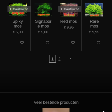
Uitverkocht
Uitverkocht
Spiky
Signapor
Red mos
Rare
mos
e mos
mos
€ 9,95
€ 5,00
€ 5,00
€ 9,95
Houd mij op de hoogte
In winkelwagen
Houd mij op de hoogte
In winkelwagen
1
2
Veel bestelde producten