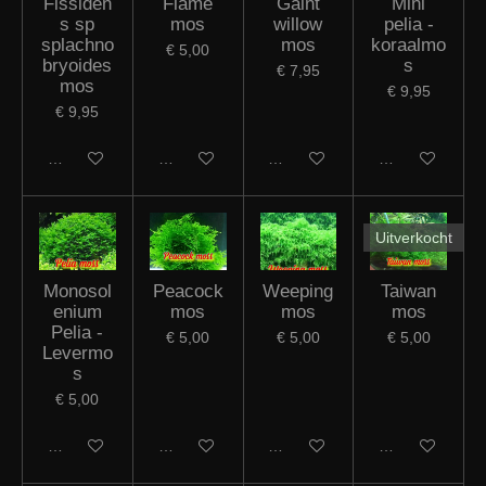
Fissiden
Flame
Gaint
Mini
s sp
mos
willow
pelia -
splachno
mos
koraalmo
€ 5,00
bryoides
s
€ 7,95
mos
€ 9,95
€ 9,95
In winkelwagen
Houd mij op de hoogte
In winkelwagen
Houd mij op de
Uitverkocht
Monosol
Peacock
Weeping
Taiwan
enium
mos
mos
mos
Pelia -
€ 5,00
€ 5,00
€ 5,00
Levermo
s
€ 5,00
In winkelwagen
In winkelwagen
In winkelwagen
Houd mij op de