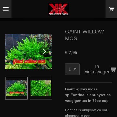
Ga
direct
naar
de
hoofdinhoud
GAINT WILLOW
MOS
€ 7,95
In
winkelwagen
Gaint willow moss
sp.Fontinalis antipyretica
var.gigantea in 75cc cup
Fontinalis antipyretica var.
gigantea is een