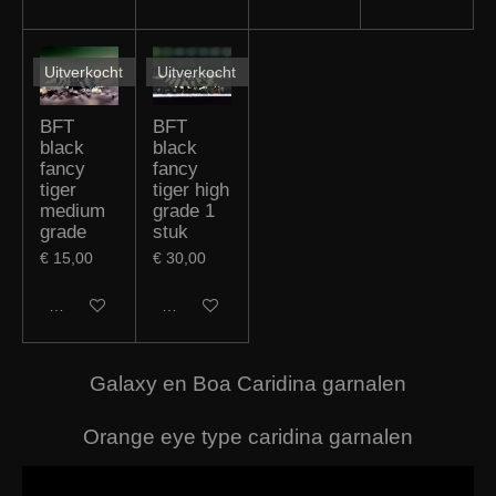
Uitverkocht
Uitverkocht
BFT
BFT
black
black
fancy
fancy
tiger
tiger high
medium
grade 1
grade
stuk
€ 15,00
€ 30,00
Houd mij op de hoogte
Houd mij op de hoogte
Galaxy en Boa Caridina garnalen
Orange eye type caridina garnalen