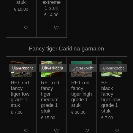
€ 14,00
Houd mij op de hoogte
Houd mij op de hoogte
Fancy tiger Caridina garnalen
Uitverkocht
Uitverkocht
Uitverkocht
Uitverkocht
RFT red
RFT red
RFT red
BFT
fancy
fancy
fancy
black
tiger low
tiger
tiger high
fancy
grade 1
medium
grade 1
tiger low
stuk
grade 1
stuk
grade 1
stuk
stuk
€ 7,00
€ 30,00
€ 15,00
€ 7,00
Houd mij op de hoogte
Houd mij op de hoogte
Houd mij op de hoogte
Houd mij op de