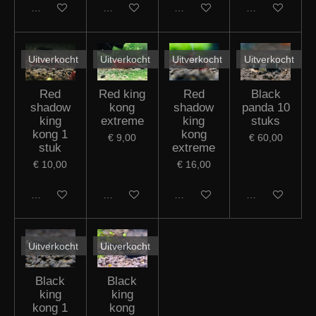
Uitverkocht
Uitverkocht
Uitverkocht
Uitverkocht
Red
Red king
Red
Black
shadow
kong
shadow
panda 10
king
extreme
king
stuks
kong 1
kong
€ 9,00
€ 60,00
stuk
extreme
€ 10,00
€ 16,00
Houd mij op de hoogte
Houd mij op de hoogte
Houd mij op de hoogte
Houd mij op de
Uitverkocht
Uitverkocht
Black
Black
king
king
kong 1
kong
stuk
extreme
1 stuk
€ 10,00