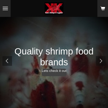
Ga
direct
naar
de
hoofdinhoud
Premium bladeren
Lets check it out