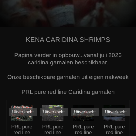
KENA CARIDINA SHRIMPS
Pagina verder in opbouw...vanaf juli 2026
caridina garnalen beschikbaar.
Onze beschikbare garnalen uit eigen nakweek
PRL pure red line Caridina garnalen
Uitverkocht
Uitverkocht
Uitverkocht
Uitverkocht
PRL pure
PRL pure
PRL pure
PRL pure
red line
red line
red line
red line
mix 10
S+ grade
SS high
SSS high
stuks
5 stuks
grade 1
grade 1