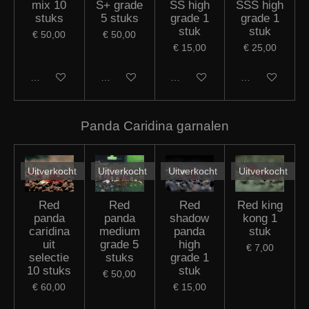
stuk
stuk
€ 50,00
€ 50,00
€ 15,00
€ 25,00
Houd mij op de hoogte
Houd mij op de hoogte
Houd mij op de hoogte
Houd mij op de
Panda Caridina garnalen
Uitverkocht
Uitverkocht
Uitverkocht
Uitverkocht
Red
Red
Red
Red king
panda
panda
shadow
kong 1
caridina
medium
panda
stuk
uit
grade 5
high
€ 7,00
selectie
stuks
grade 1
10 stuks
stuk
€ 50,00
€ 60,00
€ 15,00
Houd mij op de hoogte
Houd mij op de hoogte
Houd mij op de hoogte
Houd mij op de