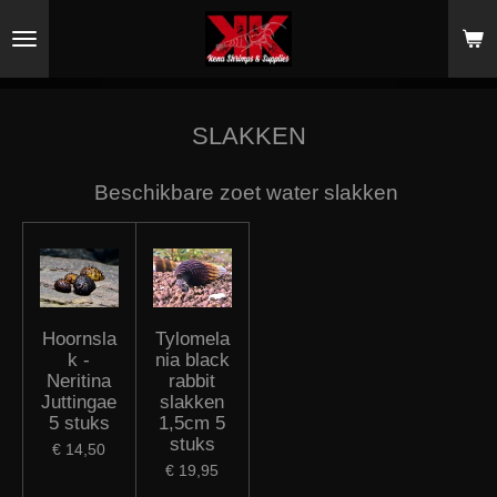
Ga
direct
naar
de
hoofdinhoud
SLAKKEN
Beschikbare zoet water slakken
Hoornsla
Tylomela
k -
nia black
Neritina
rabbit
Juttingae
slakken
5 stuks
1,5cm 5
stuks
€ 14,50
€ 19,95