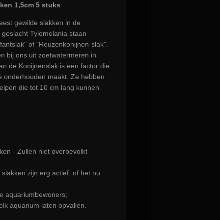
kken 1,5cm 5 stuks
eest gewilde slakken in de
 geslacht Tylomelania staan
ifantslak" of "Reuzenkonijnen-slak".
 bij ons uit zoetwatermeren in
n de Konijnenslak is een factor die
 te onderhouden maakt. Ze hebben
helpen die tot 10 cm lang kunnen
en - Zullen niet overbevolkt
slakken zijn erg actief, of het nu
ere aquariumbewoners;
 elk aquarium laten opvallen.