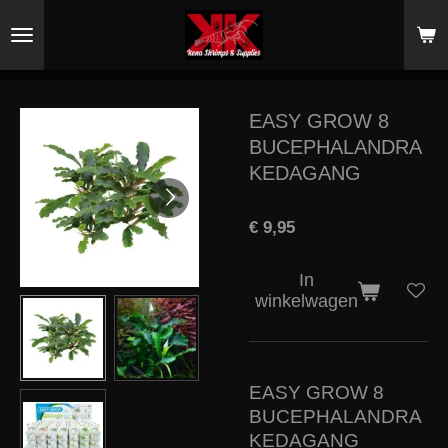
Ga
direct
naar
de
hoofdinhoud
EASY GROW 8
BUCEPHALANDRA
KEDAGANG
€ 9,95
In
winkelwagen
EASY GROW 8
BUCEPHALANDRA
KEDAGANG