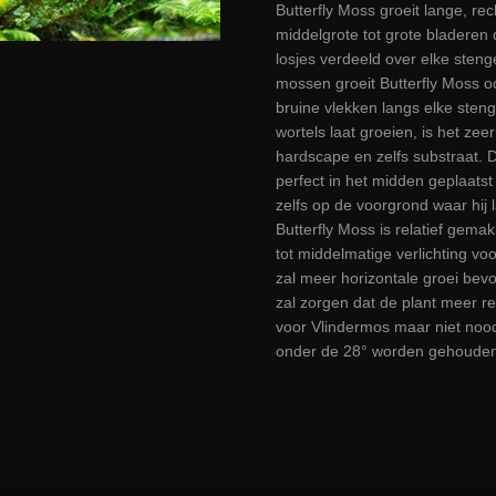
Butterfly Moss groeit lange, r
middelgrote tot grote bladeren 
losjes verdeeld over elke stenge
mossen groeit Butterfly Moss o
bruine vlekken langs elke steng
wortels laat groeien, is het zee
hardscape en zelfs substraat. Do
perfect in het midden geplaatst
zelfs op de voorgrond waar hij 
Butterfly Moss is relatief gemak
tot middelmatige verlichting vo
zal meer horizontale groei bevor
zal zorgen dat de plant meer r
voor Vlindermos maar niet noo
onder de 28° worden gehouden