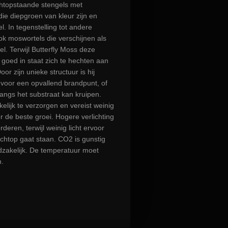
echtopstaande stengels met
die diepgroen van kleur zijn en
l. In tegenstelling tot andere
ok moswortels die verschijnen als
el. Terwijl Butterfly Moss deze
r goed in staat zich te hechten aan
or zijn unieke structuur is hij
 voor een opvallend brandpunt, of
langs het substraat kan kruipen.
kelijk te verzorgen en vereist weinig
or de beste groei. Hogere verlichting
deren, terwijl weinig licht ervoor
echtop gaat staan. CO2 is gunstig
dzakelijk. De temperatuur moet
.