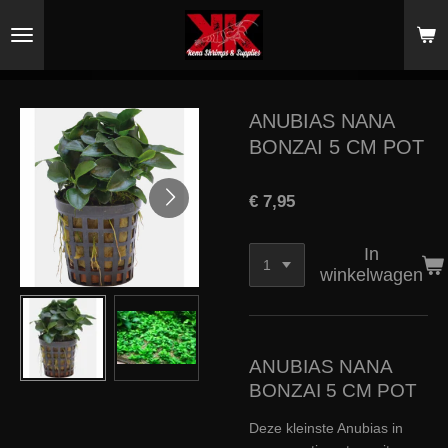
Ga
direct
naar
de
hoofdinhoud
ANUBIAS NANA
BONZAI 5 CM POT
€ 7,95
In
winkelwagen
ANUBIAS NANA
BONZAI 5 CM POT
Deze kleinste Anubias in