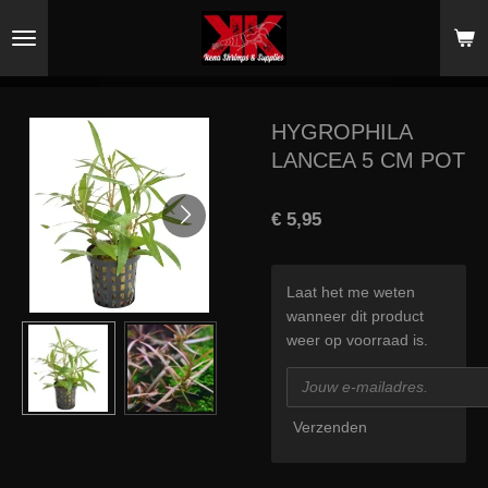
Ga
direct
naar
de
hoofdinhoud
HYGROPHILA
LANCEA 5 CM POT
€ 5,95
Laat het me weten
wanneer dit product
weer op voorraad is.
Verzenden