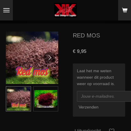
Ga
direct
naar
de
hoofdinhoud
RED MOS
€ 9,95
Laat het me weten
wanneer dit product
weer op voorraad is.
Verzenden
Uitverkocht