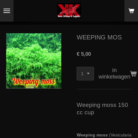
Ga
direct
naar
de
hoofdinhoud
WEEPING MOS
€ 5,00
In
winkelwagen
Weeping moss 150
cc cup
Weeping moss
(Vesicularia