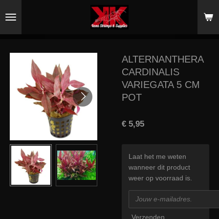
Ga
direct
naar
de
hoofdinhoud
ALTERNANTHERA
CARDINALIS
VARIEGATA 5 CM
POT
€ 5,95
Laat het me weten
wanneer dit product
weer op voorraad is.
Verzenden