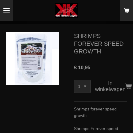
Ga
direct
naar
de
hoofdinhoud
SHRIMPS
FOREVER SPEED
GROWTH
€ 10,95
In
winkelwagen
Shrimps forever speed
growth
Shrimps Forever speed