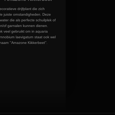
oratieve drijfplant die zich
de juiste omstandigheden. Deze
water die als perfecte schuilplek of
en/of garnalen kunnen dienen.
k veel gebruikt om in aquaria
imnobium laevigatum staat ook wel
aam ''Amazone Kikkerbeet''.