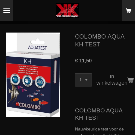
Ga
direct
naar
de
hoofdinhoud
COLOMBO AQUA
KH TEST
€ 11,50
In
winkelwagen
COLOMBO AQUA
KH TEST
Nauwkeurige test voor de