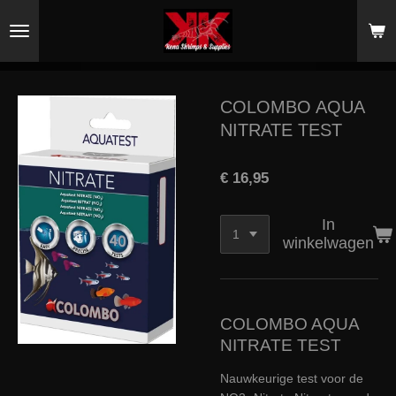
Ga
direct
naar
de
hoofdinhoud
COLOMBO AQUA
NITRATE TEST
€ 16,95
In
winkelwagen
COLOMBO AQUA
NITRATE TEST
Nauwkeurige test voor de