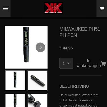
Ga
direct
naar
de
hoofdinhoud
MILWAUKEE PH51
PH PEN
€ 44,95
In
winkelwagen
BESCHRIJVING
De Milwaukee Waterproof
pH51 Tester is een van
onze meest nauwkeurige,