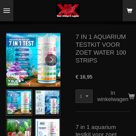
Ga
direct
naar
de
hoofdinhoud
7 IN 1 AQUARIUM
TESTKIT VOOR
ZOET WATER 100
STRIPS
€ 16,95
In
winkelwagen
7 in 1 aquarium
testkit voor zoet