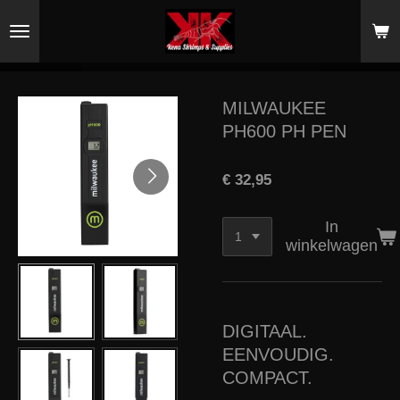
Ga
direct
naar
de
hoofdinhoud
MILWAUKEE
PH600 PH PEN
€ 32,95
In
winkelwagen
DIGITAAL.
EENVOUDIG.
COMPACT.