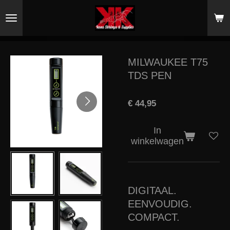
Ga
direct
naar
de
hoofdinhoud
MILWAUKEE T75
TDS PEN
€ 44,95
In
winkelwagen
DIGITAAL.
EENVOUDIG.
COMPACT.