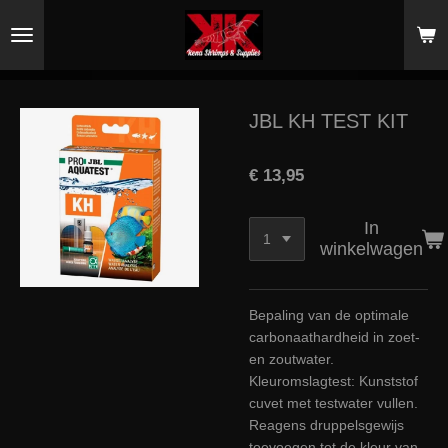
Ga
direct
naar
de
hoofdinhoud
JBL KH TEST KIT
€ 13,95
In
winkelwagen
Bepaling van de optimale
carbonaathardheid in zoet-
en zoutwater.
Kleuromslagtest: Kunststof
cuvet met testwater vullen.
Reagens druppelsgewijs
toevoegen tot de kleur van