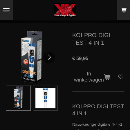
Ga
direct
naar
de
hoofdinhoud
KOI PRO DIGI
TEST 4 IN 1
€ 59,95
In
winkelwagen
KOI PRO DIGI TEST
4 IN 1
Nauwkeurige digitale 4-in-1