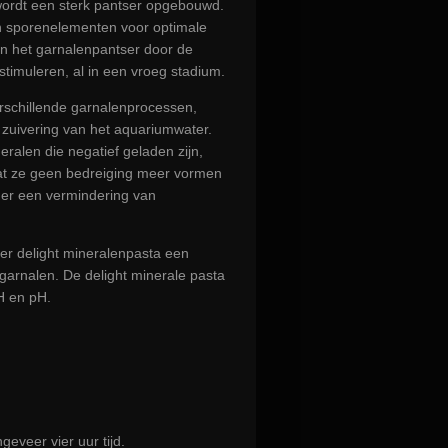
ordt een sterk pantser opgebouwd.
n sporenelementen voor optimale
in het garnalenpantser door de
stimuleren, al in een vroeg stadium.
rschillende garnalenprocessen,
 zuivering van het aquariumwater.
ralen die negatief geladen zijn,
at ze geen bedreiging meer vormen
 er een vermindering van
ver delight mineralenpasta een
 garnalen. De delight minerale pasta
H en pH.
geveer vier uur tijd.