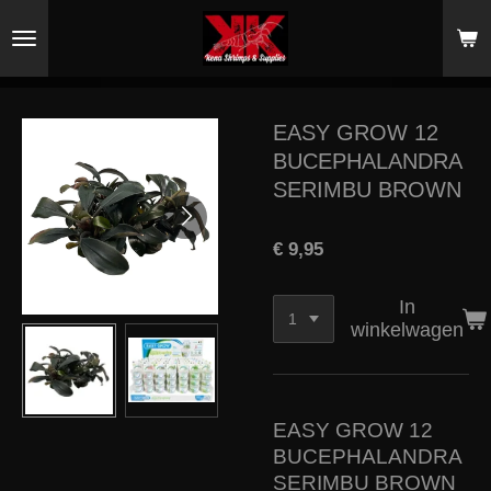
Ga
direct
naar
de
hoofdinhoud
EASY GROW 12
BUCEPHALANDRA
SERIMBU BROWN
€ 9,95
In
winkelwagen
EASY GROW 12
BUCEPHALANDRA
SERIMBU BROWN