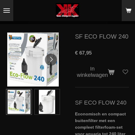
Ga
direct
naar
de
hoofdinhoud
SF ECO FLOW 240
€ 67,95
In
winkelwagen
SF ECO FLOW 240
Economisch en compact
buitenfilter met een
compleet filterfoam-set
voor aquaria tot 240 liter