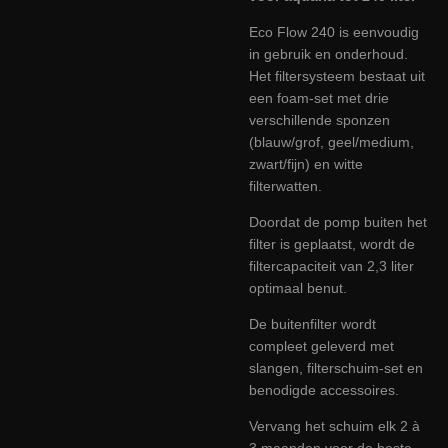
Eco Flow 240 is eenvoudig
in gebruik en onderhoud.
Het filtersysteem bestaat uit
een foam-set met drie
verschillende sponzen
(blauw/grof, geel/medium,
zwart/fijn) en witte
filterwatten.
Doordat de pomp buiten het
filter is geplaatst, wordt de
filtercapaciteit van 2,3 liter
optimaal benut.
De buitenfilter wordt
compleet geleverd met
slangen, filterschuim-set en
benodigde accessoires.
Vervang het schuim elk 2 à
3 maanden voor de beste