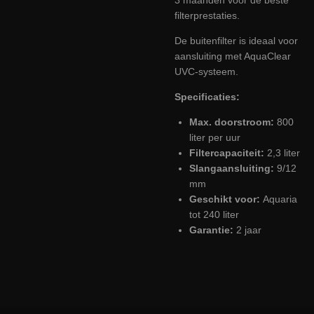
filterprestaties.
De buitenfilter is ideaal voor
aansluiting met AquaClear
UVC-systeem.
Specificaties:
Max. doorstroom:
800
liter per uur
Filtercapaciteit:
2,3 liter
Slangaansluiting:
9/12
mm
Geschikt voor:
Aquaria
tot 240 liter
Garantie:
2 jaar