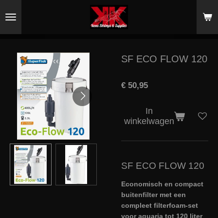
Ga
direct
naar
de
hoofdinhoud
SF ECO FLOW 120
€ 50,95
In
winkelwagen
SF ECO FLOW 120
Economisch en compact
buitenfilter met een
compleet filterfoam-set
voor aquaria tot 120 liter