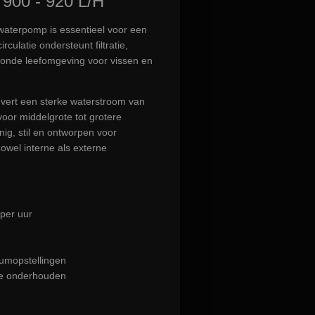
00 - 920 L/H
waterpomp is essentieel voor een
culatie ondersteunt filtratie,
zonde leefomgeving voor vissen en
vert een sterke waterstroom van
 voor middelgrote tot grotere
ig, stil en ontworpen voor
zowel interne als externe
 per uur
iumopstellingen
 te onderhouden