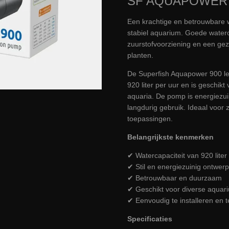
SF AQUAPOWER 9
Een krachtige en betrouwbare 
stabiel aquarium. Goede watercir
zuurstofvoorziening en een ge
planten.
De Superfish Aquapower 900 le
920 liter per uur en is geschikt
aquaria. De pomp is energiezuin
langdurig gebruik. Ideaal voor 
toepassingen.
Belangrijkste kenmerken
✔ Watercapaciteit van 920 liter
✔ Stil en energiezuinig ontwerp
✔ Betrouwbaar en duurzaam
✔ Geschikt voor diverse aquar
✔ Eenvoudig te installeren en
Specificaties