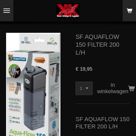
Ga
direct
naar
de
hoofdinhoud
SF AQUAFLOW
150 FILTER 200
L/H
€ 19,95
In
winkelwagen
SF AQUAFLOW 150
FILTER 200 L/H