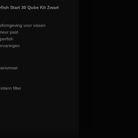
ish Start 30 Qube Kit Zwart
efomgeving voor vissen
rieur past
perfish
ervaringen
uariumset
intern filter