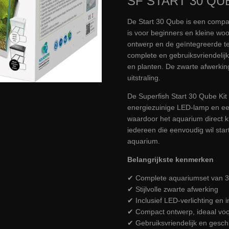
SF START 30 QU
De Start 30 Qube is een compa
is voor beginners en kleine woo
ontwerp en de geïntegreerde te
complete en gebruiksvriendelij
en planten. De zwarte afwerking 
uitstraling.
De Superfish Start 30 Qube Kit
energiezuinige LED-lamp en ee
waardoor het aquarium direct kl
iedereen die eenvoudig wil star
aquarium.
Belangrijkste kenmerken
✔ Complete aquariumset van 30
✔ Stijlvolle zwarte afwerking
✔ Inclusief LED-verlichting en in
✔ Compact ontwerp, ideaal voor
✔ Gebruiksvriendelijk en gesch