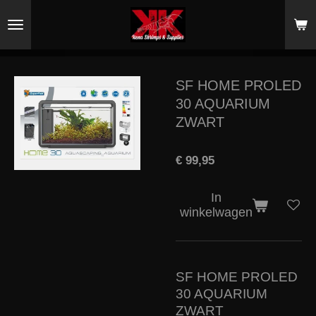
Ga
direct
naar
de
hoofdinhoud
SF HOME PROLED
30 AQUARIUM
ZWART
€ 99,95
In
winkelwagen
SF HOME PROLED
30 AQUARIUM
ZWART