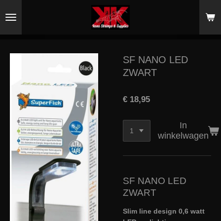
Ga
direct
naar
de
hoofdinhoud
SF NANO LED
ZWART
€ 18,95
In
winkelwagen
SF NANO LED
ZWART
Slim line design 0,6 watt