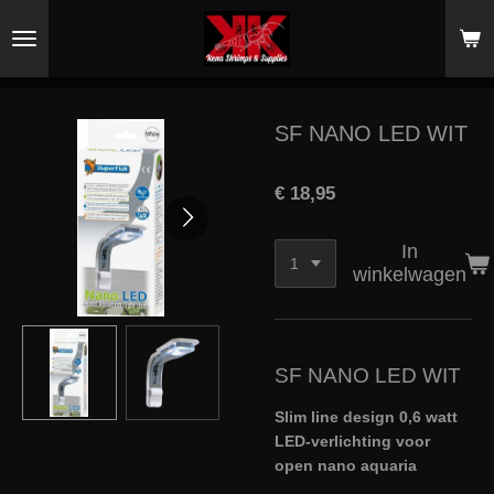
Ga
direct
naar
de
hoofdinhoud
SF NANO LED WIT
€ 18,95
In
winkelwagen
SF NANO LED WIT
Slim line design 0,6 watt
LED-verlichting voor
open nano aquaria