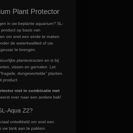
um Plant Protector
lgen in uw beplante aquarium? SL-
 product op basis van
rpen om snel een einde te maken
der de waterkwaliteit of uw
gevaar te brengen.
urlijke plantextracten en is bij
lanten, vissen en garnalen. Let
“fragiele, dungewortelde” planten.
t product.
tector niet in combinatie met
 eerst over naar een andere bak!
SL-Aqua Z2?
eciaal ontwikkeld om snel een
n uw tank aan te pakken.