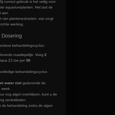
Bij correct gebruik is het veilig voor
ste aquariumplanten. Het tast de
t aan.
 van plantenextracten, wat zorgt
richte werking.
 Dosering
ectieve behandelingscyclus:
leverde maatlepeltje. Voeg
2
Aqua Z2 toe per
50
volledige behandelingscyclus
et water niet
gedurende de
n week.
lus nog algen overblijven, kunt u de
ing verdubbelen.
p de behandeling zodra de algen