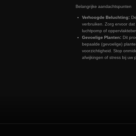
Belangrijke aandachtspunten
Verhoogde Beluchting:
De
verbruiken. Zorg ervoor dat
luchtpomp of oppervlaktebew
Gevoelige Planten:
Dit pr
bepaalde (gevoelige) plant
voorzichtigheid. Stop onmidd
afwijkingen of stress bij uw