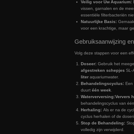
Veilig voor Uw Aquarium:
vissen, garnalen en de mee
essentiële filterbacteriën nie
Natuurlijke Basis:
Gemaakt
voor een krachtige, maar ge
Gebruiksaanwijzing en
Volg deze stappen voor een eff
Doseer:
Gebruik het meege
afgestreken schepjes
SL-
liter
aquariumwater.
Behandelingscyclus:
Een 
duurt
één week
.
Waterverversing:
Ververs h
behandelingscyclus van éé
Herhaling:
Als er na de cyc
cyclus herhalen of de doser
Stop de Behandeling:
Sto
volledig zijn verwijderd.