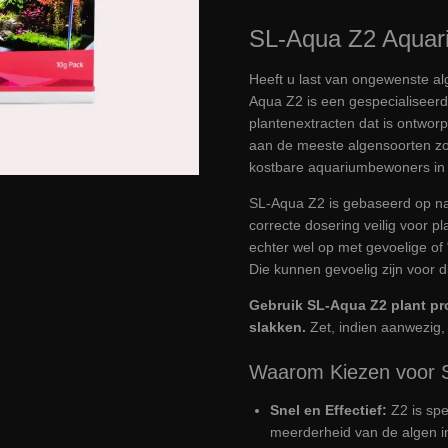
SL-Aqua Z2 Aquari
Heeft u last van ongewenste a
Aqua Z2 is een gespecialiseerd
plantenextracten dat is ontwo
aan de meeste algensoorten zon
kostbare aquariumbewoners in 
SL-Aqua Z2 is gebaseerd op natu
correcte dosering veilig voor p
echter wel op met gevoelige of 
Die kunnen gevoelig zijn voor di
Gebruik SL-Aqua Z2 plant pro
slakken.
Zet, indien aanwezig,
Waarom Kiezen voor 
Snel en Effectief:
Z2 is sp
meerderheid van de algen i