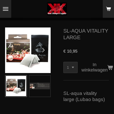
Ga
direct
naar
de
hoofdinhoud
SL-AQUA VITALITY
LARGE
€ 10,95
In
winkelwagen
SL-aqua vitality
large (Lubao bags)