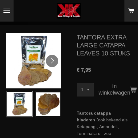
Ga
direct
naar
de
hoofdinhoud
TANTORA EXTRA
LARGE CATAPPA
LEAVES 10 STUKS
€ 7,95
In
winkelwagen
Tantora catappa
bladeren
(ook bekend als
Ketapang-, Amandel-,
Terminalia of zee-