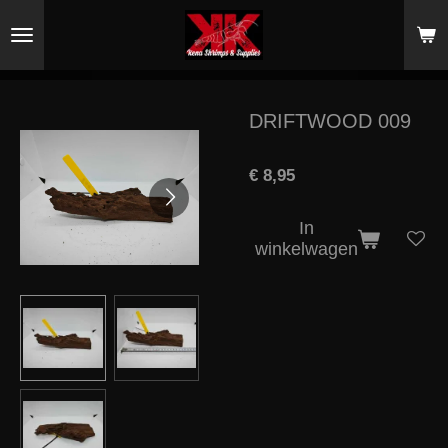
Ga
direct
naar
de
hoofdinhoud
DRIFTWOOD 009
€ 8,95
In
winkelwagen